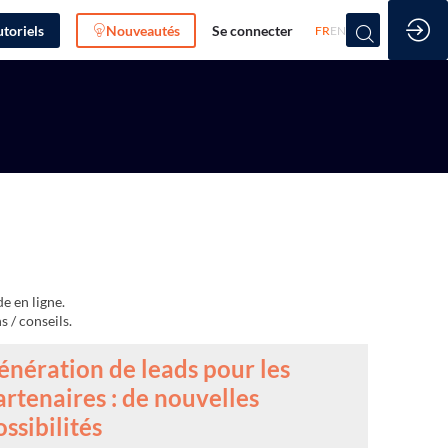
utoriels
Nouveautés
Se connecter
FR
EN
de en ligne.
énération de leads pour les
artenaires : de nouvelles
ossibilités