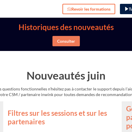
Revoir les formations
T
Historiques des nouveautés
Consulter
Nouveautés juin
 questions fonctionnelles n'hésitez pas à contacter le support depuis l'ai
G
Filtres sur les sessions et sur les
p
partenaires
p