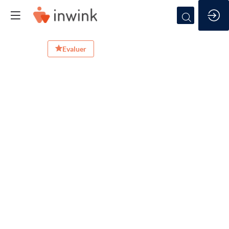
Formation
Evaluer
3
-
Ouverture
des
inscriptions
et