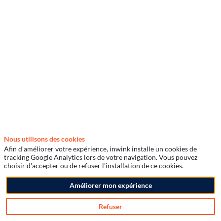
communication
13
avr.
2022
—
08:00
evez être inscrit
connecté pour
-
céder à cette
09:40
nctionnalité
Formation 3
scrivez-vous
Nous utilisons des cookies
Afin d'améliorer votre expérience, inwink installe un cookies de
ja inscrit ?
tracking Google Analytics lors de votre navigation. Vous pouvez
ctez-vous pour
choisir d'accepter ou de refuser l'installation de ce cookies.
nnaliser votre
Description
xperience !
Améliorer mon expérience
Module
nectez-vous
1
Refuser
-
Inscription