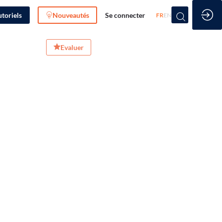
utoriels
Nouveautés
Se connecter
FR
EN
Evaluer